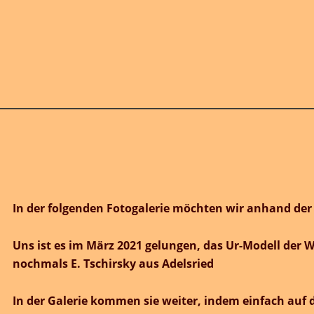
e möchten wir anhand der Wache Altona die dort stationi
ungen, das Ur-Modell der Wache vom Erbauer käuflich zu 
delsried
iter, indem einfach auf das Bild geklickt wird