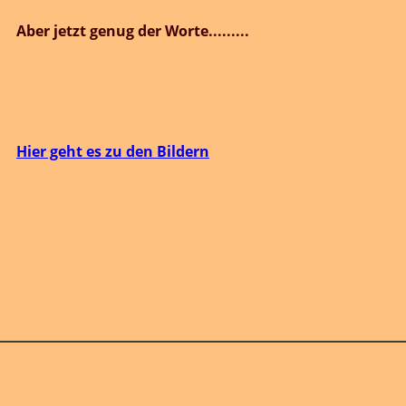
.....